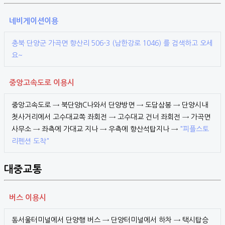
네비게이션이용
충북 단양군 가곡면 향산리 506-3 (남한강로 1046) 를 검색하고 오세
요~
중앙고속도로 이용시
중앙고속도로 → 북단양IC나와서 단양방면 → 도담삼봉 → 단양시내
첫사거리에서 고수대교쪽 좌회전 → 고수대교 건너 좌회전 → 가곡면
사무소 → 좌측에 가대교 지나 → 우측에 향산석탑지나 →
"피플스토
리펜션 도착"
대중교통
버스 이용시
동서울터미널에서 단양행 버스 → 단양터미널에서 하차 → 택시탑승