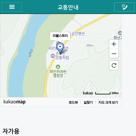
교통안내
피플스토리
100m
로드뷰
길찾기
지도 크게 보기
자가용